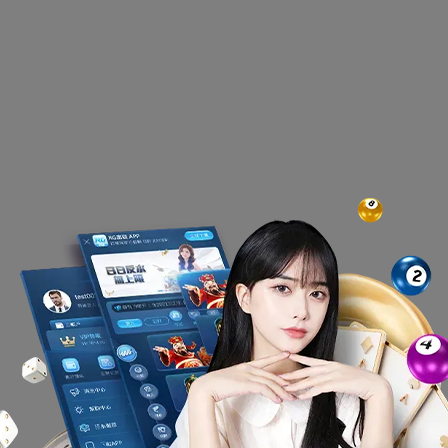
當不可觸碰的「黑盒子」被打開，封印的過去浮出水面。名偵探柯南黑鐵
的魚影位於東京八丈島海岸的海洋設施「太平洋浮標」正式展開了連結世
界各地警察機構的即時影像監控系統，各國工程師應邀參與，為連接歐洲
刑警機構的監控網路系統進行共同研發，同時也進行了某項基於臉部辨識
的「新技術」的測試。
在園子的邀請下，柯南和少年偵探團來到八丈島，準備欣賞賞鯨活動，然
而，名偵探柯南黑鐵的魚影柯南接到了沖矢昴（赤井秀一）的電話，得知
歐洲刑警機構的一名職員在德國被琴酒謀殺的消息，這個消息讓柯南感到
不安，他決定跳上正前往「太平洋浮標」的專屬警備艇，潛入設施調查情